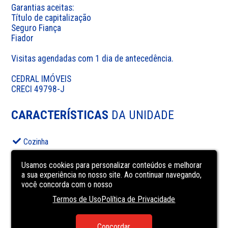
Garantias aceitas:

Título de capitalização

Seguro Fiança

Fiador

Visitas agendadas com 1 dia de antecedência.

CEDRAL IMÓVEIS

CRECI 49798-J
CARACTERÍSTICAS
DA UNIDADE
Cozinha
ELEVATOR
Usamos cookies para personalizar conteúdos e melhorar
Gabinete
a sua experiência no nosso site. Ao continuar navegando,
você concorda com o nosso
GARDEN AREA
Termos de Uso
Política de Privacidade
INTERNET CONNECTION
piso laminado
Concordar