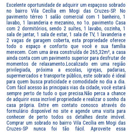
Excelente oportunidade de adquirir um espaçoso sobrado 
no bairro Vila Cecília em Mogi das Cruzes-SP. No 
pavimento térreo 1 salão comercial com 1 banheiro, 1 
lavabo, 1 lavanderia e mezanino, no 1o. pavimento Casa 
com 2 dormitórios, sendo 2 suítes, 1 lavabo, cozinha, 1 
sala de jantar, 1 sala de estar, 1 sala de TV, 1 lavanderia e 
2 vagas de garagem coberta, esta propriedade oferece 
todo o espaço e conforto que você e sua família 
merecem. Com uma área construída de 265,32m², a casa 
ainda conta com um pavimento superior para desfrutar de 
momentos de relaxamento.Localizado em uma região 
privilegiada, próxima a escolas, igrejas, padarias, 
supermercados e transporte público, este sobrado é ideal 
para quem busca praticidade e comodidade no dia a dia. 
Com fácil acesso às principais vias da cidade, você estará 
sempre perto de tudo o que precisa.Não perca a chance 
de adquirir essa incrível propriedade e realizar o sonho da 
casa própria. Entre em contato conosco através do 
formulário disponível no site e agende uma visita para 
conhecer de perto todos os detalhes deste imóvel. 
Comprar um sobrado no bairro Vila Cecília em Mogi das 
Cruzes-SP nunca foi tão fácil. Aproveite essa 