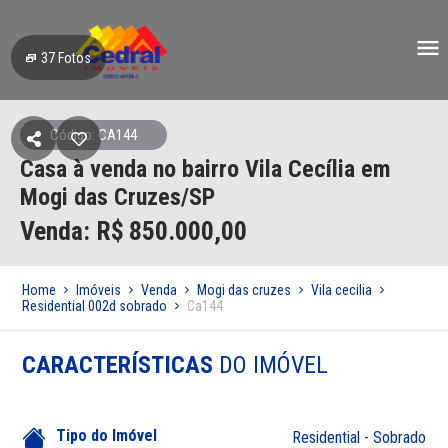
37
Fotos
Código: CA144
Casa à venda no bairro Vila Cecília em
Mogi das Cruzes/SP
Venda: R$
850.000,00
Home
Imóveis
Venda
Mogi das cruzes
Vila cecilia
Residential 002d sobrado
Ca144
CARACTERÍSTICAS
DO IMÓVEL
Tipo do Imóvel
Residential - Sobrado