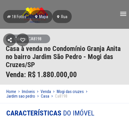
18
Fotos
Mapa
Rua
Código: CA8198
Casa à venda no Condomínio Granja Anita
no bairro Jardim São Pedro - Mogi das
Cruzes/SP
Venda: R$
1.880.000,00
Home
Imóveis
Venda
Mogi das cruzes
Jardim sao pedro
Casa
Ca8198
CARACTERÍSTICAS
DO IMÓVEL