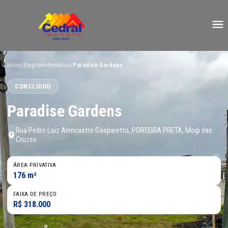
Início
/
Empreendimentos
/
Paradise Gardens
CONCLUIDO
Paradise Gardens
Rua Pedro Luiz Alencastro Gasparetto, PORTEIRA PRETA, Mogi das
Cruzes
ÁREA PRIVATIVA
176 m²
FAIXA DE PREÇO
R$ 318.000